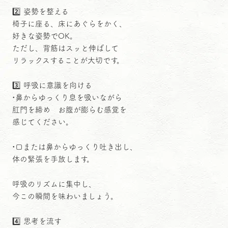
2️⃣ 姿勢を整える
椅子に座る、床にあぐらをかく、
好きな姿勢でOK。
ただし、背筋はスッと伸ばして
リラックスすることが大切です。
3️⃣ 呼吸に意識を向ける
•鼻からゆっくり息を吸いながら
肛門を締め お腹が膨らむ感覚を
感じてください。
•口または鼻からゆっくり吐き出し、
体の緊張を手放します。
呼吸のリズムに集中し、
今この瞬間を味わいましょう。
4️⃣ 思考を流す