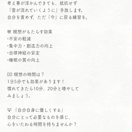
考え事が浮かんできても、抵抗せず
「雲が流れていくように」手放します。
自分を責めず、ただ「今」に戻る練習を。
🌸 瞑想がもたらす効果
•不安の軽減
•集中力・創造力の向上
•自律神経の安定
•睡眠の質の向上
🧘‍♀️ 瞑想の時間は？
1日5分でも効果があります！
慣れてきたら10分、20分と増やして
みましょう。
💡 「自分自身に優しくする」
自分にとって必要なものを感じ、
心をいたわる時間を持ちませんか？