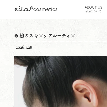
eita
®
ABOUT US
cosmetics
HOME
コラム
お肌のこと
❄️ 朝のスキンケアルー
eitaについて
❄️ 朝のスキンケアルーティン
2026.1.28
❄️ 朝のスキンケアルーティン