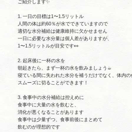
ご紹介します✨
1. 一日の目標は1〜1.5リットル
人間の体は約60％が水でできていますので
適切な水分補給は健康維持に欠かせません
一日に必要な水分量は個人差がありますが、
1〜1.5リットルが目安です👀
2. 起床後に一杯の水を
朝起きたら、まず一杯の水を飲みましょう☕︎
寝ている間に失われた水分を補うだけでなく、体内の
スムーズに切ることができます！
3. 食事中の水分補給は控えめに
食事中に大量の水を飲むと、
消化が悪くなることがあります
食事中は少量ずつ、食事前後にまとめて
飲むのが理想的です