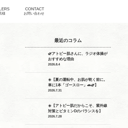
LERS
CONTACT
店様
お問い合わせ
最近のコラム
🌿アトピー肌さんに、ラジオ体操が
おすすめな理由
2026.8.4
☀️【夏の運転中、お肌が乾く前に。
車に1本「ゴースロー」🚗🌿】
2026.7.31
☀️【アトピー肌だからこそ、紫外線
対策とビタミンDのバランスを】
2026.7.28