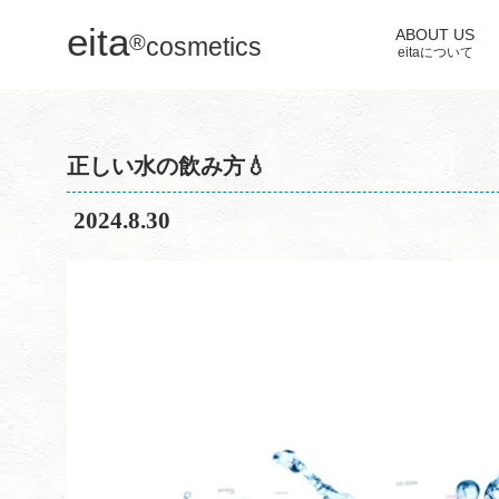
eita
ABOUT US
®
cosmetics
HOME
コラム
水のこと
正しい水の飲み方💧
eitaについて
正しい水の飲み方💧
2024.8.30
正しい水の飲み方💧