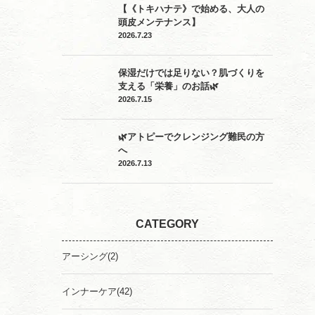
【《トキハナテ》で始める、大人の
頭皮メンテナンス】
2026.7.23
保湿だけでは足りない？肌づくりを
支える「栄養」のお話🌿
2026.7.15
🌿アトピーでクレンジング難民の方
へ
2026.7.13
CATEGORY
アーシング
(2)
インナーケア
(42)