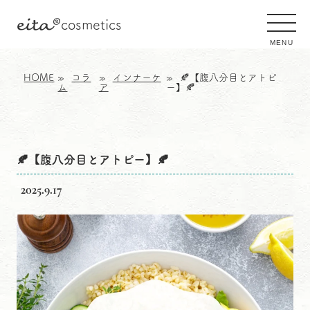
eita
®
cosmetics
MENU
HOME
コラ
インナーケ
🍂【腹八分目とアトピ
ム
ア
ー】🍂
🍂【腹八分目とアトピー】🍂
2025.9.17
🍂【腹八分目とアトピー】🍂