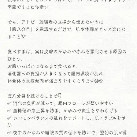
季節ですよね🍠🍇✨
でも、アトピー経験者の立場から伝えたいのは
「腹八分目」を意識するだけで、肌や体調がぐっと楽にな
ること💡
食べすぎは、実は皮膚のかゆみや赤みを悪化させる原因の
ひとつ。
お腹いっぱいになるまで食べると、
消化器への負担が大きくなって腸内環境が乱れ、
体全体の炎症傾向が強まりやすくなります😣💦
腹八分目を続けることで👇
✅ 消化の負担が減って、腸内フローラが整いやすい
✅ 血糖値の急上昇を防ぎ、かゆみや炎症をやわらげる
✅ ホルモンバランスの乱れをサポートし、肌トラブルを予
防
✅ 夜中のかゆみや睡眠の質の低下を防いで、翌朝の肌が落