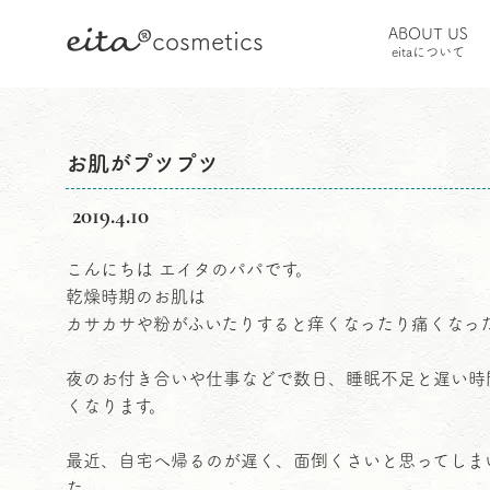
eita
®
ABOUT US
cosmetics
HOME
コラム
お肌のこと
お肌がプツプツ
eitaについて
お肌がプツプツ
2019.4.10
お肌がプツプツ
こんにちは エイタのパパです。
乾燥時期のお肌は
カサカサや粉がふいたりすると痒くなったり痛くなっ
夜のお付き合いや仕事などで数日、睡眠不足と遅い時
くなります。
最近、自宅へ帰るのが遅く、面倒くさいと思ってしま
た。