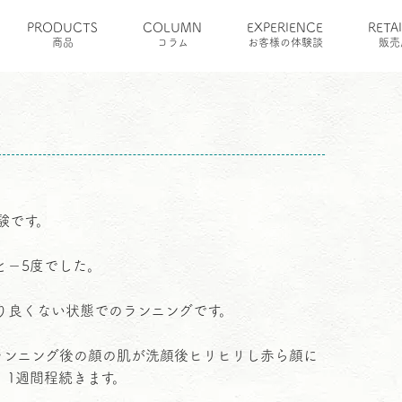
PRODUCTS
COLUMN
EXPERIENCE
RETA
痛いね！
商品
コラム
お客様の体験談
販売
験です。
と−5度でした。
り良くない状態でのランニングです。
 ランニング後の顔の肌が洗顔後ヒリヒリし赤ら顔に
、1週間程続きます。