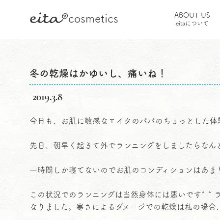
eita
®
ABOUT US
cosmetics
HOME
コラム
お肌のこと
冬の乾燥はかゆいし、
eitaについて
冬の乾燥はかゆいし、痛いね！
2019.3.8
冬の乾燥はかゆいし、痛いね！
今日も、お肌に敏感なエイタのパパのちょっとした体
先日、朝早く起きて外でランニングをしましたらなん
一時間しか寝てないのでお肌のコンディションはあま
この状況でのランニングは当然身体には悪いです^ ^
なりました。寒さによるダメージでの乾燥は私の場合