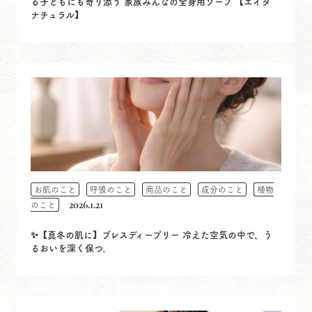
る子どもにも寄り添う 家族みんなの全身用ソープ 【エイタ
ナチュラル】
お肌のこと
呼吸のこと
商品のこと
成分のこと
植物
2026.1.21
のこと
✨【真冬の肌に】ブレスディープリー 冷えた空気の中で、う
るおいを深く保つ。