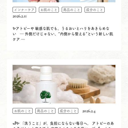
インナーケア
お肌のこと
商品のこと
成分のこと
2026.2.11
✨アトピーや 敏感な肌でも、うるおいとハリをあきらめな
い ― 外側だけじゃない、“内側から整える”という新しい肌
ケア ―
2026.2.4
お肌のこと
商品のこと
成分のこと
🛁✨ 「洗うこと」が、負担にならない毎日へ。 アトピーのあ